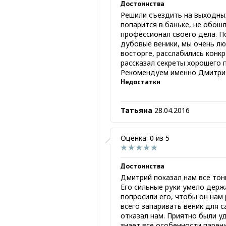
Достоинства
Решили съездить на выходны
попарится в баньке, не обош
профессионал своего дела. П
дубовые веники, мы очень лю
восторге, расслабились конкр
рассказал секреты хорошего п
Рекомендуем именно Дмитри
Недостатки
Татьяна
28.04.2016
Оценка: 0 из 5
Достоинства
Дмитрий показал нам все тонк
Его сильные руки умело держ
попросили его, чтобы он нам 
всего запаривать веник для с
отказал нам. Приятно были у
знает все особенности парен