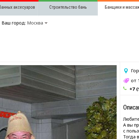
банных аксесуаров
Строительство бань
Банщики и масса
Ваш город:
Москва
й
Гор
от 
+7 (
Описа
Любите
А вы п
с поль
Тогда 