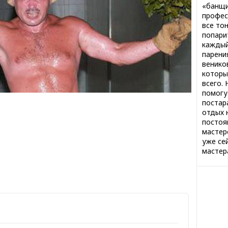
«банщи
профес
все то
попари
каждый
парени
венико
которы
всего.
помогу
постар
отдых 
постоя
мастер
уже се
мастер