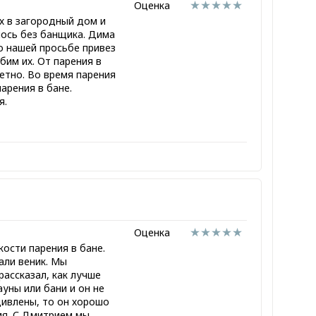
Оценка
х в загородный дом и
лось без банщика. Дима
о нашей просьбе привез
бим их. От парения в
етно. Во время парения
арения в бане.
я.
Оценка
ости парения в бане.
али веник. Мы
рассказал, как лучше
ауны или бани и он не
дивлены, то он хорошо
ия. С Дмитрием мы